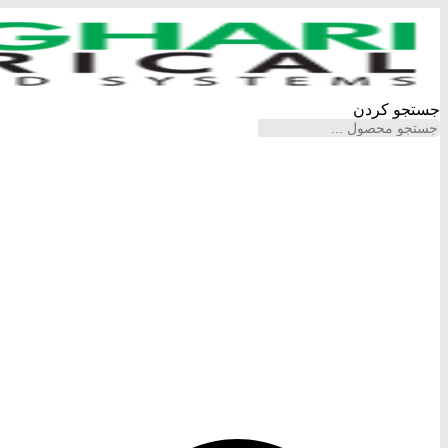
پرش
به
محتوا
جستجو کردن