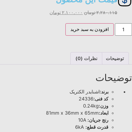
۲.۲۸۰.۱۱۵
تومان
۲.۱۰۰.۰۰۰
تومان
افزودن به سبد خرید
توضیحات
نظرات (0)
توضیحات
برند:
اشنایدر الکتریک
کد فنی:
24336
وزن:
0.24kg
ابعاد:
81mm x 36mm x 65mm
رنج جریان:
10A
قدرت قطع:
6kA