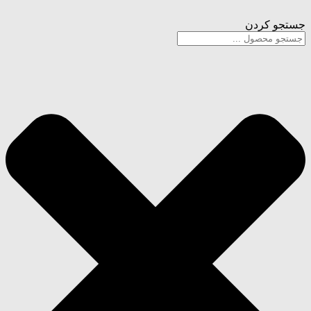
پرش
به
جستجو کردن
محتوا