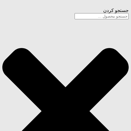
پرش
جستجو کردن
به
محتوا