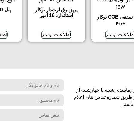
پریز برق ارت‌دار توکار
پنل LED توکار گرد
استاندارد 16 آمپر
چراغ سقفی COB توکار
مربع
طلاعات بیشتر
اطلاعات بیشتر
اطلا
مانبندی شنبه تا چهارشنبه از
شماره تماس های اعلام
اشند .