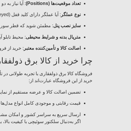
تعداد موقعیت‌ها (Positions)
: آیا نیاز به دو موقعیت دارید
نوع عملگر
: آیا عملگر دارای کلید قفل (keyed), برگشت‌پذیر (spring return) یا ثابت (maintained) است؟
سایز نصب پنل
: مطمئن شوید که قطر سوراخ پنل (مثلاً 22 mm یا 30 mm) با تع
متریال بدنه و شرایط محیطی
: محیط تابلو 
اصالت کالا و تأمین‌کننده معتبر
: خرید از فر
چرا خرید از کالا برق ذولفقا
فروشگاه کالا برق ذولفقاری با تجربه طولانی در 
خرید از این فروشگاه عبارت‌اند از:
تضمین اصالت کالا و عرضه مستقیم از نمای
قیمت رقابتی و موجودی کامل انواع مدل‌ها
ارسال سریع به سراسر کشور و امکان مشاو
اگر به‌دنبال سلکتور سوئیچی با کیفیت بالا، 