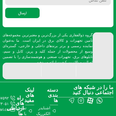
ارسال
گروه ذوالفقاری یکی از بزرگ‌ترین و معتبرترین مجموعه‌های
تأمین تجهیزات و کالای برق در ایران است. ما به‌عنوان
نماینده رسمی و برتر برندهای داخلی و خارجی، گستره‌ای
وسیع از محصولات از جمله کلید و پریز، کابل و سیم،
تابلوهای برق، تجهیزات صنعتی و هوشمندسازی را با تضمین
اصالت و بالاترین کیفیت ارائه می‌دهیم.
شبکه های
دسته
لینک
نبال کنید
بندی
های
راه
۰۹۱۲۵۳۵۷۵۹۲
ها
مفید
های
۰۹۱۲۵۷۷۳۰۵۱
ارتباطی
اشنایدر
تماس
info@zolfaghari.co
ما
الکترریک
با ما