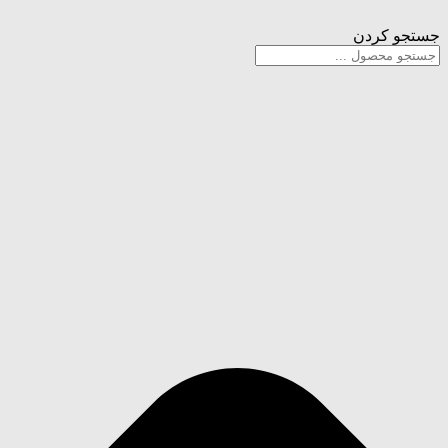
پرش
به
جستجو کردن
محتوا