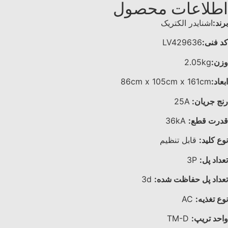
اطلاعات محصول
برند:
اشنایدر الکتریک
کد فنی:
LV429636
وزن:
2.05kg
ابعاد:
86cm x 105cm x 161cm
رنج جریان:
25A
قدرت قطع:
36kA
نوع کلید:
قابل تنظیم
تعداد پل:
3P
تعداد پل حفاظت شده:
3d
نوع تغذیه:
AC
واحد تریپ:
TM-D