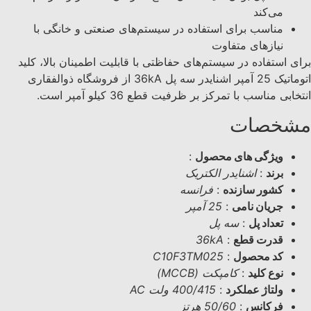
می‌کند
مناسب برای استفاده در سیستم‌های صنعتی و خانگی با
نیازهای متفاوت
برای استفاده در سیستم‌های حفاظتی با قابلیت اطمینان بالا، کليد
اتوماتیک 25 آمپر اشنایدر سه پل 36kA از فروشگاه ذوالفقاری
انتخابی مناسب با تمرکز بر ظرفیت قطع 36 کیلو آمپر است.
مشخصات
ویژگی های محصول
:
برند
:
اشنایدر الکتریک
کشور سازنده
:
فرانسه
جریان نامی
:
25 آمپر
تعداد پل
:
سه پل
قدرت قطع
:
36kA
کد محصول
:
C10F3TM025
نوع کلید
:
کامپکت (MCCB)
ولتاژ عملکرد
:
400/415 ولت AC
فرکانس
:
50/60 هرتز