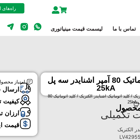
راه‌های 
تماس با ما
لیسمت قیمت مینیاتوری
کليد اتوماتیک 80 آمپر اشنایدر سه پل
امتیاز محصول
25kA
ارسال 
ریک
/
کلید اتوماتیک اشنایدر الکتریک
/ کليد اتوماتیک 80
کیفیت ت
25
محصول
 تکمیلی
ارزان ت
قیمت ا
در الکتریک
LV42955