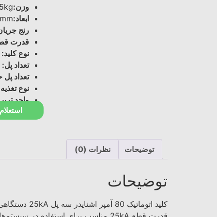
وزن:
05kg
ابعاد:
1mm
رنج جریا
قدرت قط
نوع کلید:
ق
تعداد پل:
3P
تعداد پل
نوع تغذیه:
واحد تریپ
استعلام
توضیحات
نظرات (0)
توضیحات
قدرت قطع 25kA مناسب برای استفاده در سیستم‌های توزیع برق است.