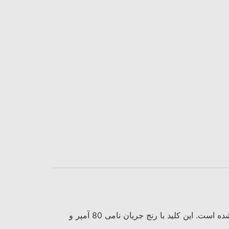
کليد اتوماتیک 80 آمپر اشنایدر سه پل 25kA دستگاهی است که برای حفاظت و قطع جریان در مدارهای سه فاز طراحی شده است. این کلید با رنج جریان نامی 80 آمپر و