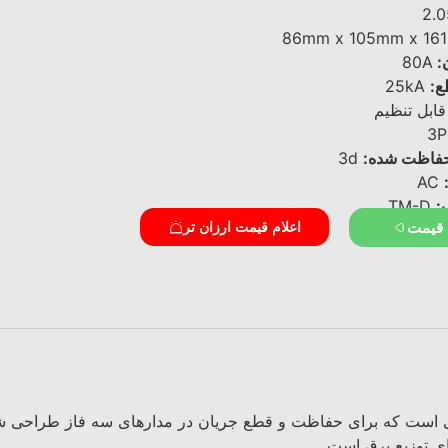
2.
86mm x 105mm x 16
ن:
80A
ع:
25kA
ابل تنظیم
 حفاظت شده:
3d
AC
:
TM-D
 قیمت
اعلام قیمت ارزان تر