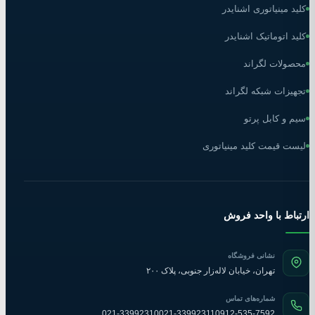
کلید مینیاتوری اشنایدر
کلید اتوماتیک اشنایدر
محصولات لگراند
تجهیزات شبکه لگراند
سیم و کابل پرتو
لیست قیمت کلید مینیاتوری
ارتباط با واحد فروش
نشانی فروشگاه
تهران، خیابان لاله‌زار جنوبی، پلاک ۲۰۰
شماره‌های تماس
021-33992310
021-33992311
0912-535-7592