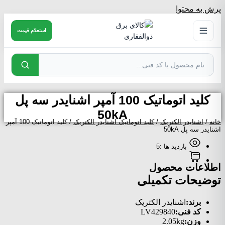
پرش به محتوا
استعلام قیمت
کلید اتوماتیک 100 آمپر اشنایدر سه پل
50kA
خانه
/
اشنایدر الکتریک
/
کلید اتوماتیک اشنایدر الکتریک
/ کلید اتوماتیک 100 آمپر
اشنایدر سه پل 50kA
بازدید ها :5
اطلاعات محصول
توضیحات تکمیلی
برند:
اشنایدر الکتریک
کد فنی:
LV429840
وزن:
2.05kg