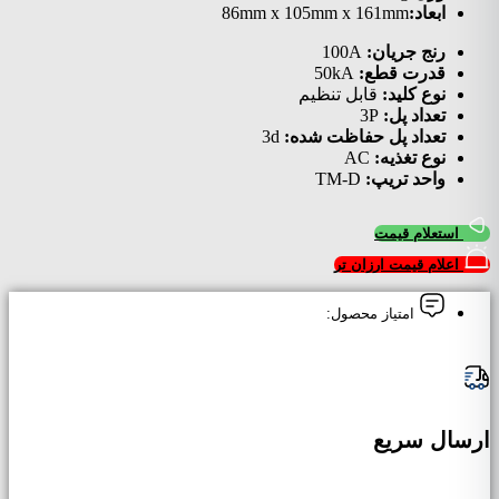
ابعاد:
86mm x 105mm x 161mm
رنج جریان:
100A
قدرت قطع:
50kA
نوع کلید:
قابل تنظیم
تعداد پل:
3P
تعداد پل حفاظت شده:
3d
نوع تغذیه:
AC
واحد تریپ:
TM-D
استعلام قیمت
اعلام قیمت ارزان تر
امتیاز محصول:
ارسال سریع