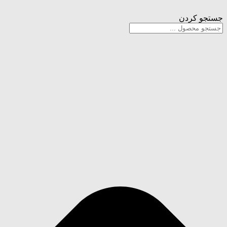
پرش
به
جستجو کردن
محتوا