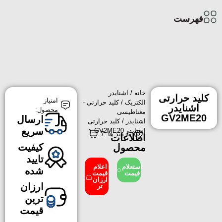
فهرست
خانه
/
اشنایدر
کلید حرارتی
امتیاز
الکتریک
/
کلید حرارتی -
اشنایدر
محصول:
مغناطیسی
GV2ME20
ارسال
اشنایدر
/ کلید حرارتی
سریع
اشنایدر GV2ME20
بازدید ها :7
اطلاعات
کیفیت
محصول
تایید
استعلام
اعلام
شده
قیمت
قیمت
ارزان
ارزان
تر
ترین
قیمت