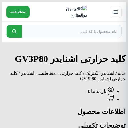
پرش
به
استعلام قیمت
محتوا
کلید حرارتی اشنایدر GV3P80
خانه
/
اشنایدر الکتریک
/
کلید حرارتی - مغناطیسی اشنایدر
/ کلید
حرارتی اشنایدر GV3P80
بازدید ها :8
اطلاعات محصول
توضیحات تکمیلی