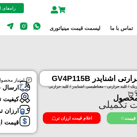
راه‌های 
تماس با ما
لیسمت قیمت مینیاتوری
رتی اشنایدر GV4P115B
امتیاز محصول
ریک
/
کلید حرارتی - مغناطیسی اشنایدر
/ کلید حرارتی
ارسال 
محصول
کیفیت ت
 تکمیلی
ارزان ت
 قیمت
اعلام قیمت ارزان تر
قیمت ا