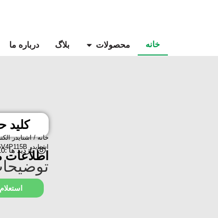
خانه
محصولات
بلاگ
درباره ما
کلید حرا
خانه
/
اشنایدر الکت
اشنایدر GV4P115B
بازدید ها :10
اطلاعات 
توضیحات
استعلام