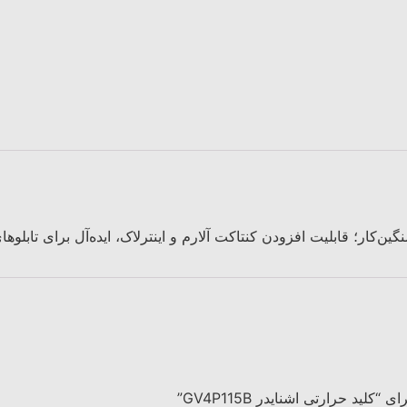
ید حرارتی اشنایدر GV4P115B”