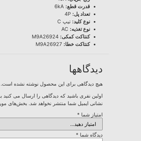
قدرت قطع:
6kA
تعداد پل:
4P
نوع کلید:
تیپ C
نوع تغذیه:
AC
کنتاکت کمکی:
M9A26924
کنتاکت خطا:
M9A26927
دیدگاهها
هیچ دیدگاهی برای این محصول نوشته نشده است.
اولین نفری باشید که دیدگاهی را ارسال می کنید برای “کلید مينياتوری 
نشانی ایمیل شما منتشر نخواهد شد.
بخش‌های مورد
امتیاز شما
*
دیدگاه شما
*