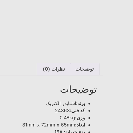
توضیحات
نظرات (0)
توضیحات
برند:
اشنایدر الکتریک
کد فنی:
24363
وزن:
0.48kg
ابعاد:
81mm x 72mm x 65mm
رنج جریان:
16A