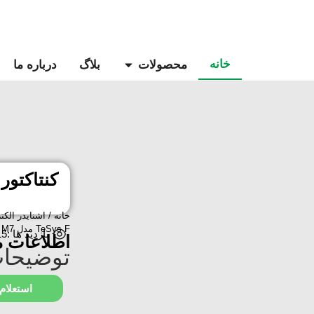
خانه
محصولات
بلاگ
درباره ما
خانه
/
اشنایدر الکت
TeSys F مدل LC1F500 M7
بازدید ها :15
اطلاعات 
توضیحات
استعلام