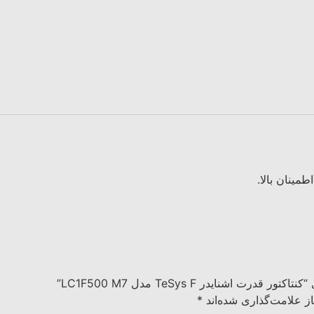
اشنایدر TeSys F مدل LC1F500 M7”
ز علامت‌گذاری شده‌اند
*