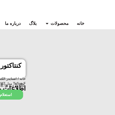
خانه
محصولات
بلاگ
درباره ما
خانه
/
اشنایدر الکت
TeSys F مدل LC1F630 M7
بازدید ها :8
اطلاعات 
استعلام