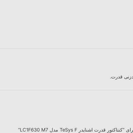
دزنی قدرت.
درت اشنایدر TeSys F مدل LC1F630 M7”