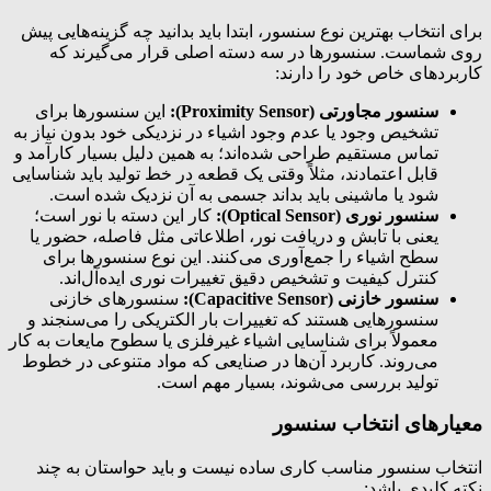
برای انتخاب بهترین نوع سنسور، ابتدا باید بدانید چه گزینه‌هایی پیش
روی شماست. سنسورها در سه دسته اصلی قرار می‌گیرند که
کاربردهای خاص خود را دارند:
سنسور مجاورتی (Proximity Sensor):
این سنسورها برای
تشخیص وجود یا عدم وجود اشیاء در نزدیکی خود بدون نیاز به
تماس مستقیم طراحی شده‌اند؛ به همین دلیل بسیار کارآمد و
قابل اعتمادند، مثلاً وقتی یک قطعه در خط تولید باید شناسایی
شود یا ماشینی باید بداند جسمی به آن نزدیک شده است.
سنسور نوری (Optical Sensor):
کار این دسته با نور است؛
یعنی با تابش و دریافت نور، اطلاعاتی مثل فاصله، حضور یا
سطح اشیاء را جمع‌آوری می‌کنند. این نوع سنسورها برای
کنترل کیفیت و تشخیص دقیق تغییرات نوری ایده‌آل‌اند.
سنسور خازنی (Capacitive Sensor):
سنسورهای خازنی
سنسورهایی هستند که تغییرات بار الکتریکی را می‌سنجند و
معمولاً برای شناسایی اشیاء غیرفلزی یا سطوح مایعات به کار
می‌روند. کاربرد آن‌ها در صنایعی که مواد متنوعی در خطوط
تولید بررسی می‌شوند، بسیار مهم است.
معیارهای انتخاب سنسور
انتخاب سنسور مناسب کاری ساده نیست و باید حواستان به چند
نکته کلیدی باشد: