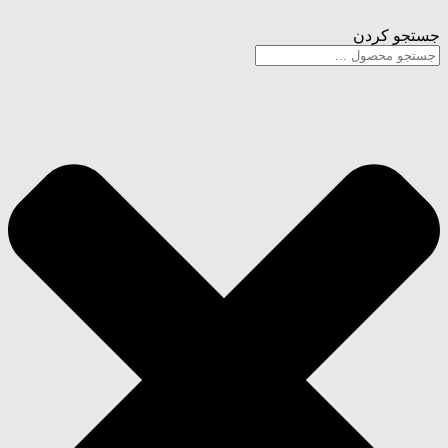
پرش
جستجو کردن
به
محتوا